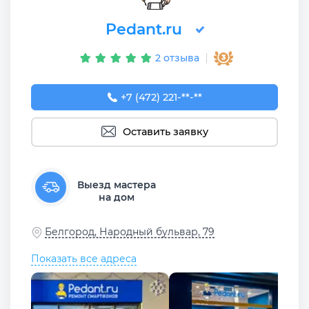
Pedant.ru
2 отзыва
+7 (472) 221-84-50
+7 (472) 221-**-**
Оставить заявку
Выезд мастера
на дом
Белгород, Народный бульвар, 79
Показать все адреса