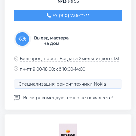
№13
из 55
+7 (910) 736-30-13
+7 (910) 736-**-**
Выезд мастера
на дом
Белгород, просп. Богдана Хмельницкого, 131
пн-пт 9:00-18:00; сб 10:00-14:00
Специализация: ремонт техники Nokia
Всем рекомендую, точно не пожалеете!