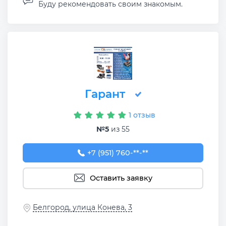
Буду рекомендовать своим знакомым.
Гарант
1 отзыв
№5
из 55
+7 (951) 760-55-22
+7 (951) 760-**-**
Оставить заявку
Белгород, улица Конева, 3