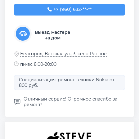
+7 (960) 632-51-21
+7 (960) 632-**-**
Выезд мастера
на дом
Белгород, Венская ул., 3, село Репное
пн-вс 8:00-20:00
Специализация: ремонт техники Nokia от
800 руб.
Отличный сервис! Огромное спасибо за
ремонт!