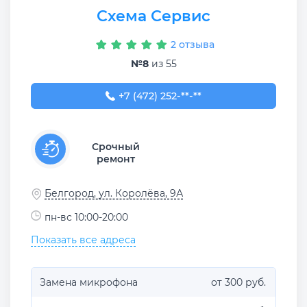
Схема Сервис
2 отзыва
№8
из 55
+7 (472) 252-52-52
+7 (472) 252-**-**
Срочный
ремонт
Белгород, ул. Королёва, 9А
пн-вс 10:00-20:00
Показать все адреса
Замена микрофона
от 300 руб.