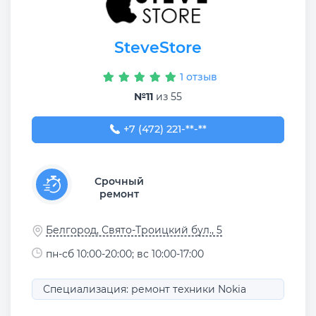
SteveStore
1 отзыв
№11
из 55
+7 (472) 221-92-16
+7 (472) 221-**-**
Срочный
ремонт
Белгород, Свято-Троицкий бул., 5
пн-сб 10:00-20:00; вс 10:00-17:00
Специализация: ремонт техники Nokia