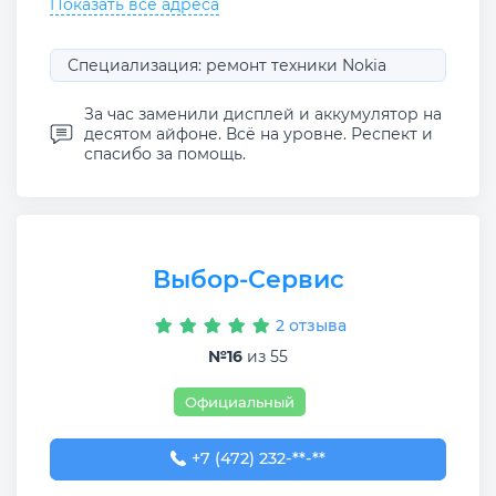
Показать все адреса
Специализация: ремонт техники Nokia
За час заменили дисплей и аккумулятор на
десятом айфоне. Всё на уровне. Респект и
спасибо за помощь.
Выбор-Сервис
2 отзыва
№16
из 55
Официальный
+7 (472) 232-65-92
+7 (472) 232-**-**