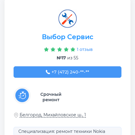
Выбор Сервис
1 отзыв
№17
из 55
+7 (472) 240-08-00
+7 (472) 240-**-**
Срочный
ремонт
Белгород, Михайловское ш., 1
Специализация: ремонт техники Nokia