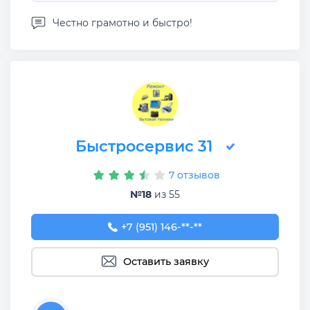
Честно грамотно и быстро!
Быстросервис 31
7 отзывов
№18
из 55
+7 (951) 146-64-52
+7 (951) 146-**-**
Оставить заявку