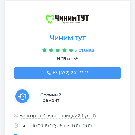
Чиним тут
2 отзыва
№15
из 55
+7 (472) 241-84-84
+7 (472) 241-**-**
Срочный
ремонт
Белгород, Свято-Троицкий бул., 17
пн-пт 10:00-19:00; сб-вс 11:00-16:00