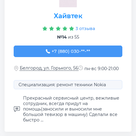
Хайвтек
3 отзыва
№14
из 55
+7 (880) 030-16-68
+7 (880) 030-**-**
Белгород, ул. Горького, 56
пн-вс 9:00-21:00
Специализация: ремонт техники Nokia
Прекрасный сервисный центр, вежливые
сотрудник, всегда придут на
помощь(заносили и выносили мне
большой тевизор в машину) Сделали все
быстро ...