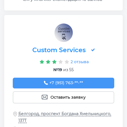
Custom Services
2 отзыва
№19
из 55
+7 (951) 763-93-01
+7 (951) 763-**-**
Оставить заявку
Белгород, проспект Богдана Хмельницкого,
137Т