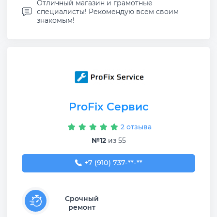
Отличный магазин и грамотные
специалисты! Рекомендую всем своим
знакомым!
ProFix Сервис
2 отзыва
№12
из 55
+7 (910) 737-22-12
+7 (910) 737-**-**
Срочный
ремонт