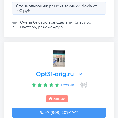
Специализация: ремонт техники Nokia от
100 руб.
Очень быстро все сделали. Спасибо
мастеру, рекомендую
Opt31-orig.ru
1 отзыв
Акции
+7 (909) 207-23-52
+7 (909) 207-**-**