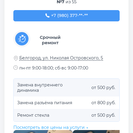
№7
из 55
+7 (980) 377-77-77
+7 (980) 377-**-**
Срочный
ремонт
Белгород, ул. Николая Островского, 5
пн-пт 9:00-18:00; сб-вс 9:00-17:00
Замена внутреннего
от 500 руб.
динамика
Замена разъёма питания
от 800 руб.
Ремонт стекла
от 500 руб.
Посмотреть все цены на услуги →