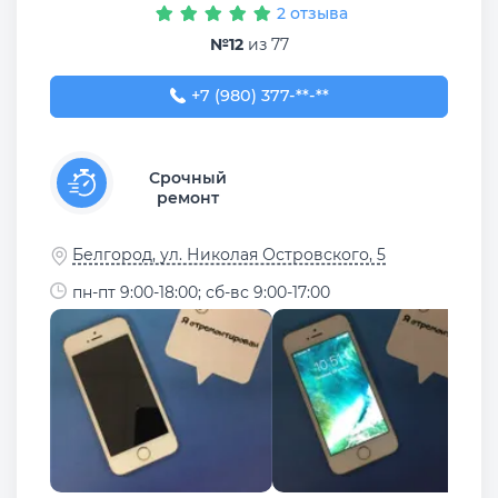
2 отзыва
№12
из 77
+7 (980) 377-77-77
+7 (980) 377-**-**
Срочный
ремонт
Белгород, ул. Николая Островского, 5
пн-пт 9:00-18:00; сб-вс 9:00-17:00