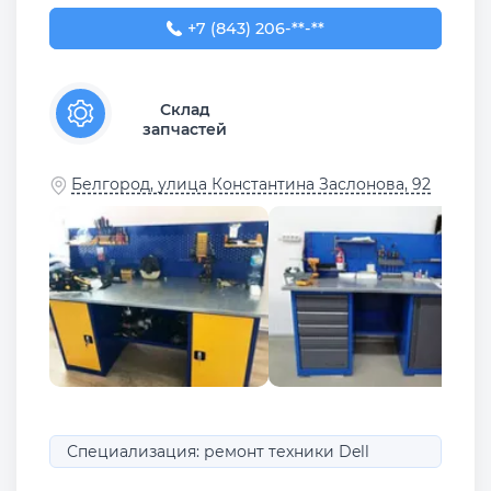
+7 (843) 206-03-65
+7 (843) 206-**-**
Склад
запчастей
Белгород, улица Константина Заслонова, 92
Специализация: ремонт техники Dell