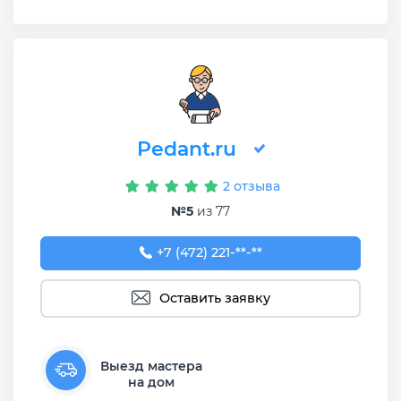
Pedant.ru
2 отзыва
№5
из 77
+7 (472) 221-84-50
+7 (472) 221-**-**
Оставить заявку
Выезд мастера
на дом