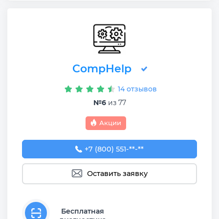
CompHelp
14 отзывов
№6
из 77
Акции
+7 (800) 551-74-09
+7 (800) 551-**-**
Оставить заявку
Бесплатная