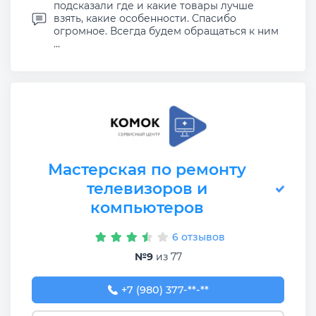
подсказали где и какие товары лучше
взять, какие особенности. Спасибо
огромное. Всегда будем обращаться к ним
...
Мастерская по ремонту
телевизоров и
компьютеров
6 отзывов
№9
из 77
+7 (980) 377-51-47
+7 (980) 377-**-**