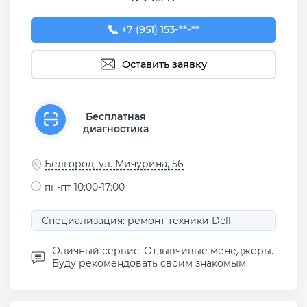
+7 (951) 153-22-56
+7 (951) 153-**-**
Оставить заявку
Бесплатная
диагностика
Белгород, ул. Мичурина, 56
пн-пт 10:00-17:00
Специализация: ремонт техники Dell
Оличный сервис. Отзывчивые менеджеры.
Буду рекомендовать своим знакомым.