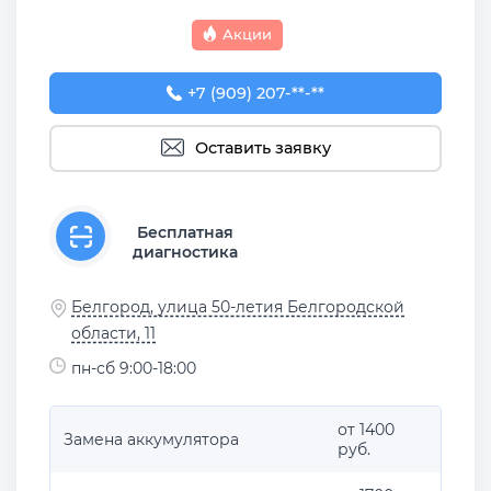
Акции
+7 (909) 207-23-52
+7 (909) 207-**-**
Оставить заявку
Бесплатная
диагностика
Белгород, улица 50-летия Белгородской
области, 11
пн-сб 9:00-18:00
от 1400
Замена аккумулятора
руб.