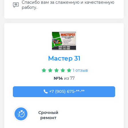
Спасибо вам за слаженную и качественную
работу.
Мастер 31
1 отзыв
№14
из 77
+7 (905) 675-10-00
+7 (905) 675-**-**
Срочный
ремонт