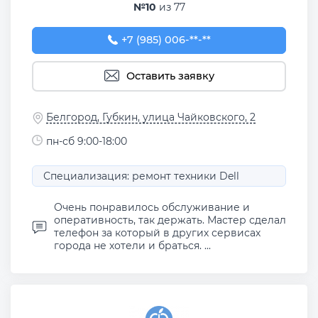
№10
из 77
+7 (985) 006-78-87
+7 (985) 006-**-**
Оставить заявку
Белгород, Губкин, улица Чайковского, 2
пн-сб 9:00-18:00
Специализация: ремонт техники Dell
Очень понравилось обслуживание и
оперативность, так держать. Мастер сделал
телефон за который в других сервисах
города не хотели и браться. ...