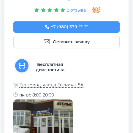
2 отзыва
+7 (980) 379-53-54
+7 (980) 379-**-**
Оставить заявку
Бесплатная
диагностика
Белгород, улица Есенина, 8А
пн-вс 8:00-20:00