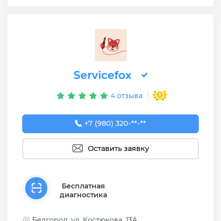
Servicefox
4 отзыва
+7 (980) 320-54-03
+7 (980) 320-**-**
Оставить заявку
Бесплатная
диагностика
Белгород, ул. Костюкова, 13А