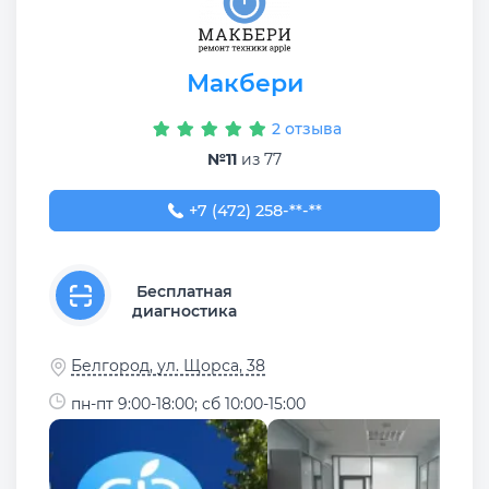
Макбери
2 отзыва
№11
из 77
+7 (472) 258-59-58
+7 (472) 258-**-**
Бесплатная
диагностика
Белгород, ул. Щорса, 38
пн-пт 9:00-18:00; сб 10:00-15:00