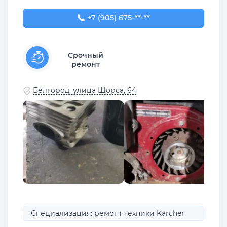
+7 (905) 675-10-00
+7 (905) 675-**-**
Срочный
ремонт
Белгород, улица Щорса, 64
Специализация: ремонт техники Karcher