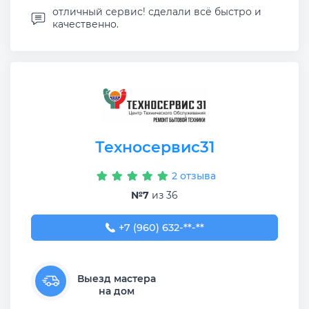
отличный сервис! сделали всё быстро и
качественно.
Техносервис31
2 отзыва
№7
из 36
+7 (960) 632-51-21
+7 (960) 632-**-**
Выезд мастера
на дом