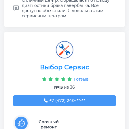
Отличный центр. Обращалась по поводу
диагностики брака павербанка. Все
доступно объяснили. Я довольна этим
сервисным центром.
Выбор Сервис
1 отзыв
№13
из 36
+7 (472) 240-08-00
+7 (472) 240-**-**
Срочный
ремонт