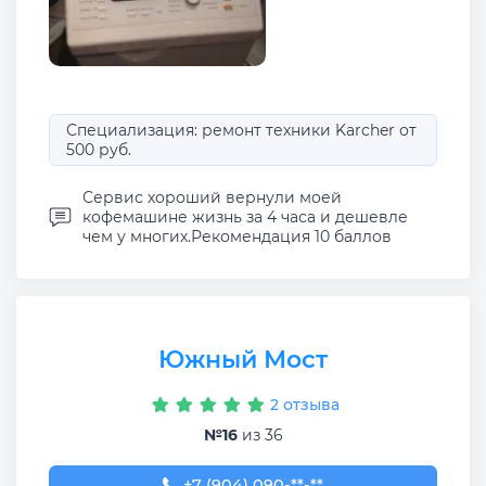
Специализация: ремонт техники Karcher от
500 руб.
Сервис хороший вернули моей
кофемашине жизнь за 4 часа и дешевле
чем у многих.Рекомендация 10 баллов
Южный Мост
2 отзыва
№16
из 36
+7 (904) 090-96-94
+7 (904) 090-**-**