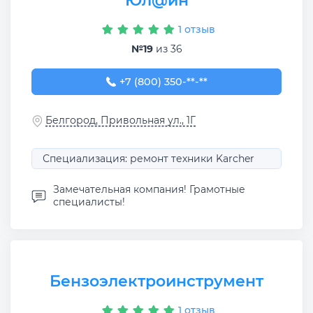
Юл@йн
1 отзыв
№19
из 36
+7 (800) 350-18-10
+7 (800) 350-**-**
Белгород, Привольная ул., 1Г
Специализация: ремонт техники Karcher
Замечательная компания! Грамотные
специалисты!
Бензоэлектроинструмент
1 отзыв