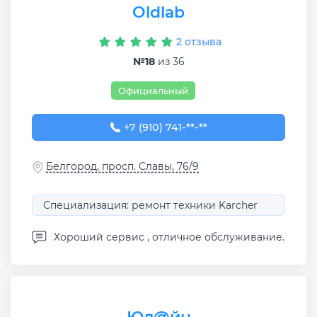
Oldlab
2 отзыва
№18
из 36
Официальный
+7 (910) 741-44-73
+7 (910) 741-**-**
Белгород, просп. Славы, 76/9
Специализация: ремонт техники Karcher
Хороший сервис , отличное обслуживание.