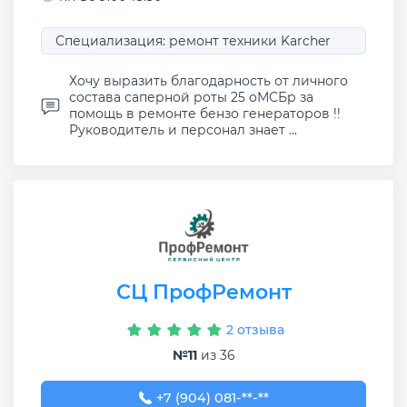
Специализация: ремонт техники Karcher
Хочу выразить благодарность от личного
состава саперной роты 25 оМСБр за
помощь в ремонте бензо генераторов !!
Руководитель и персонал знает ...
СЦ ПрофРемонт
2 отзыва
№11
из 36
+7 (904) 081-68-86
+7 (904) 081-**-**