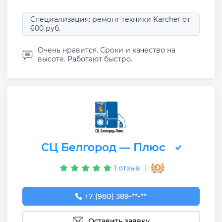
Специализация: ремонт техники Karcher от
600 руб.
Очень нравится. Сроки и качество на
высоте. Работают быстро.
СЦ Белгород — Плюс
1 отзыв
+7 (980) 389-62-26
+7 (980) 389-**-**
Оставить заявку