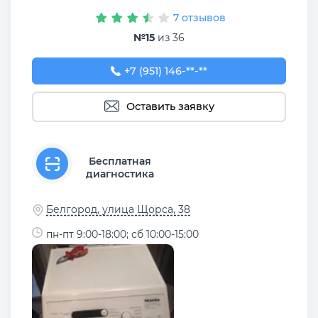
7 отзывов
№15
из 36
+7 (951) 146-64-52
+7 (951) 146-**-**
Оставить заявку
Бесплатная
диагностика
Белгород, улица Щорса, 38
пн-пт 9:00-18:00; сб 10:00-15:00