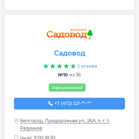
Садовод
2 отзыва
№10
из 36
Официальный
+7 (472) 221-91-31
+7 (472) 221-**-**
Белгород, Придорожная ул., 26А, п. г. т.
Разумное
пн-вс 9:00-18:30