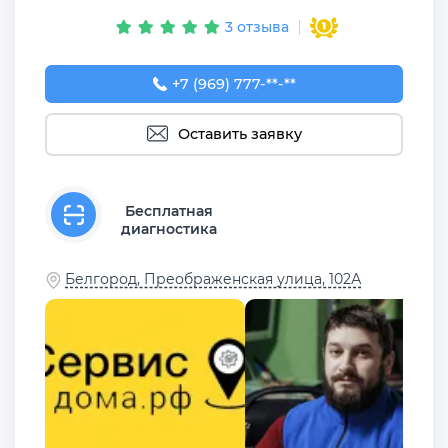
3 отзыва
+7 (969) 777-50-55
+7 (969) 777-**-**
Оставить заявку
Бесплатная
диагностика
Белгород, Преображенская улица, 102А