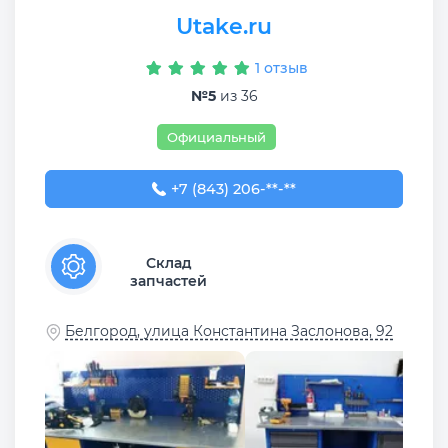
Utake.ru
1 отзыв
№5
из 36
Официальный
+7 (843) 206-03-65
+7 (843) 206-**-**
Склад
запчастей
Белгород, улица Константина Заслонова, 92