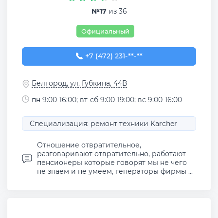
№17
из 36
Официальный
+7 (472) 231-80-41
+7 (472) 231-**-**
Белгород, ул. Губкина, 44В
пн 9:00-16:00; вт-сб 9:00-19:00; вс 9:00-16:00
Специализация: ремонт техники Karcher
Отношение отвратительное,
разговаривают отвратительно, работают
пенсионеры которые говорят мы не чего
не знаем и не умеем, генераторы фирмы ...