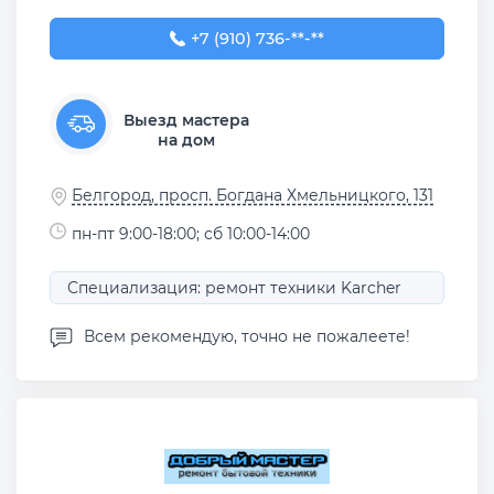
+7 (910) 736-30-13
+7 (910) 736-**-**
Выезд мастера
на дом
Белгород, просп. Богдана Хмельницкого, 131
пн-пт 9:00-18:00; сб 10:00-14:00
Специализация: ремонт техники Karcher
Всем рекомендую, точно не пожалеете!