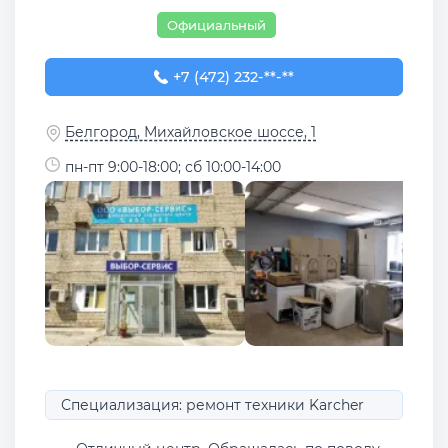
Официальный
+7 (472) 232-65-92
+7 (472) 232-**-**
Белгород, Михайловское шоссе, 1
пн-пт 9:00-18:00; сб 10:00-14:00
Специализация: ремонт техники Karcher