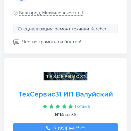
Белгород, Михайловское ш., 1
Специализация: ремонт техники Karcher
Честно грамотно и быстро!
ТехСервис31 ИП Валуйский
1 отзыв
№14
из 36
+7 (951) 141-00-66
+7 (951) 141-**-**