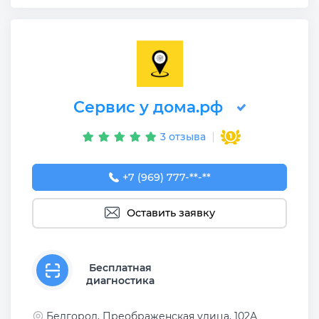
Сервис у дома.рф
3 отзыва
+7 (969) 777-50-55
+7 (969) 777-**-**
Оставить заявку
Бесплатная
диагностика
Белгород, Преображенская улица, 102А