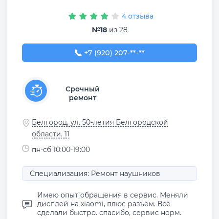
4 отзыва
№18
из 28
+7 (920) 207-37-77
+7 (920) 207-**-**
Срочный
ремонт
Белгород, ул. 50-летия Белгородской
области, 11
пн-сб 10:00-19:00
Специализация: Ремонт наушников
Имею опыт обращения в сервис. Меняли
дисплей на xiaomi, плюс разъём. Всё
сделали быстро. спасибо, сервис норм.