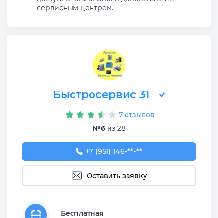
сервисным центром.
Быстросервис 31
7 отзывов
№6
из 28
+7 (951) 146-64-52
+7 (951) 146-**-**
Оставить заявку
Бесплатная