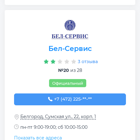
Бел-Сервис
3 отзыва
№20
из 28
Официальный
+7 (472) 225-57-77
+7 (472) 225-**-**
Белгород, Сумская ул., 22, корп. 1
пн-пт 9:00-19:00; сб 10:00-15:00
Показать все адреса