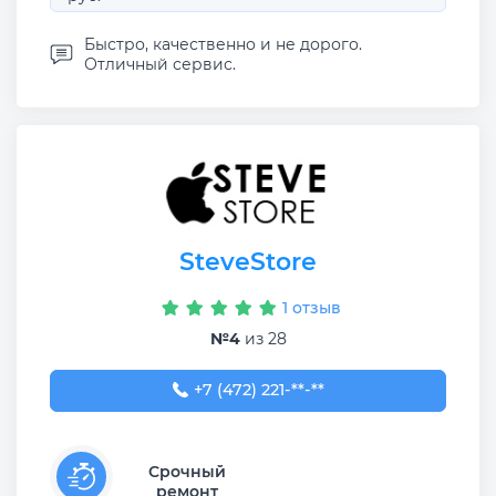
Быстро, качественно и не дорого.
Отличный сервис.
SteveStore
1 отзыв
№4
из 28
+7 (472) 221-92-16
+7 (472) 221-**-**
Срочный
ремонт