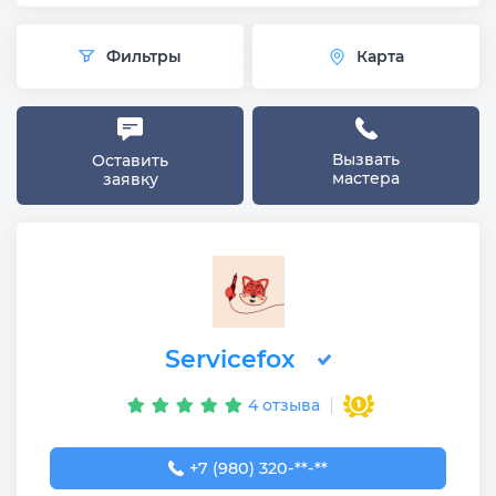
Фильтры
Карта
Вызвать
Оставить
мастера
заявку
Servicefox
4 отзыва
+7 (980) 320-54-03
+7 (980) 320-**-**