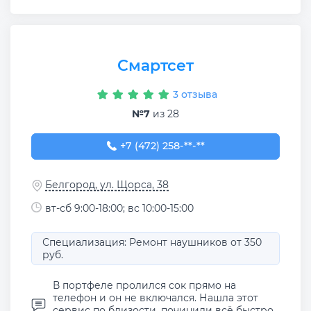
Смартсет
3 отзыва
№7
из 28
+7 (472) 258-59-58
+7 (472) 258-**-**
Белгород, ул. Щорса, 38
вт-сб 9:00-18:00; вс 10:00-15:00
Специализация: Ремонт наушников от 350
руб.
В портфеле пролился сок прямо на
телефон и он не включался. Нашла этот
сервис по близости, починили всё быстро