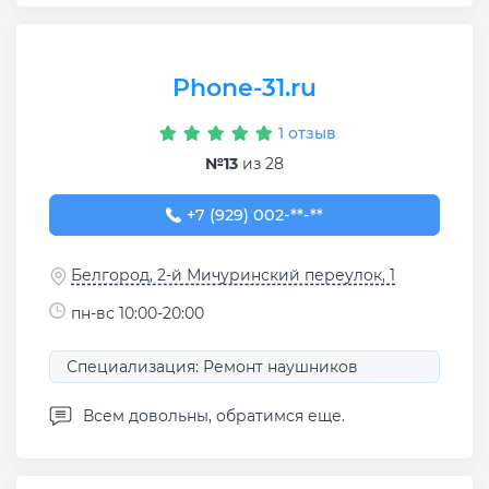
Phone-31.ru
1 отзыв
№13
из 28
+7 (929) 002-26-66
+7 (929) 002-**-**
Белгород, 2-й Мичуринский переулок, 1
пн-вс 10:00-20:00
Специализация: Ремонт наушников
Всем довольны, обратимся еще.