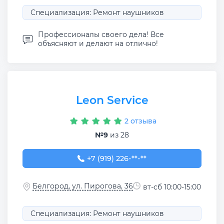
Специализация: Ремонт наушников
Профессионалы своего дела! Все
объясняют и делают на отлично!
Leon Service
2 отзыва
№9
из 28
+7 (919) 226-07-77
+7 (919) 226-**-**
Белгород, ул. Пирогова, 36
вт-сб 10:00-15:00
Специализация: Ремонт наушников