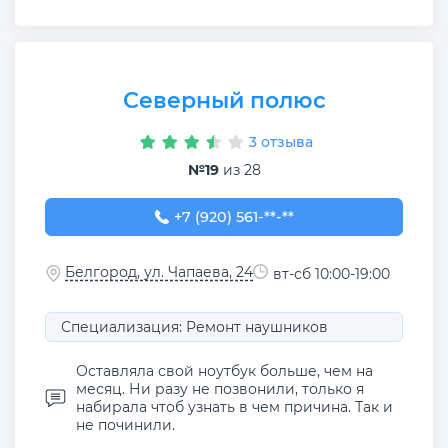
Северный полюс
3 отзыва
№19
из 28
+7 (920) 561-33-50
+7 (920) 561-**-**
Белгород, ул. Чапаева, 24
вт-сб 10:00-19:00
Специализация: Ремонт наушников
Оставляла свой ноутбук больше, чем на
месяц. Ни разу не позвонили, только я
набирала чтоб узнать в чем причина. Так и
не починили.