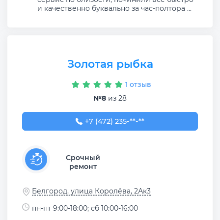
и качественно буквально за час-полтора ...
Золотая рыбка
1 отзыв
№8
из 28
+7 (472) 235-34-69
+7 (472) 235-**-**
Срочный
ремонт
Белгород, улица Королёва, 2Ак3
пн-пт 9:00-18:00; сб 10:00-16:00