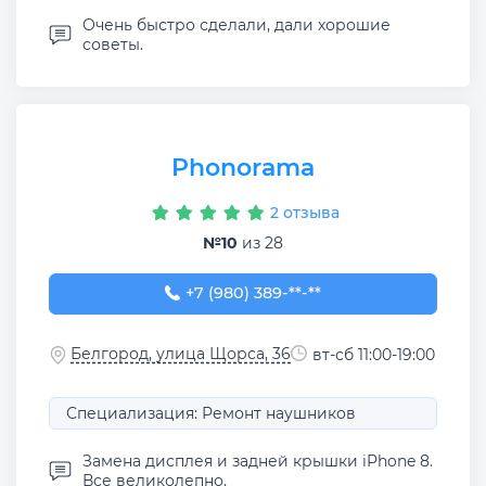
Очень быстро сделали, дали хорошие
советы.
Phonorama
2 отзыва
№10
из 28
+7 (980) 389-27-15
+7 (980) 389-**-**
Белгород, улица Щорса, 36
вт-сб 11:00-19:00
Специализация: Ремонт наушников
Замена дисплея и задней крышки iPhone 8.
Все великолепно.