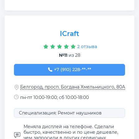
ICraft
2 отзыва
№11
из 28
+7 (910) 228-50-17
+7 (910) 228-**-**
Белгород, просп. Богдана Хмельницкого, 80А
пн-пт 10:00-19:00; сб 10:00-18:00
Специализация: Ремонт наушников
Меняла дисплей на телефоне. Сделали
быстро, качественно и по цене дешевле,
чем запросили в других сервисных