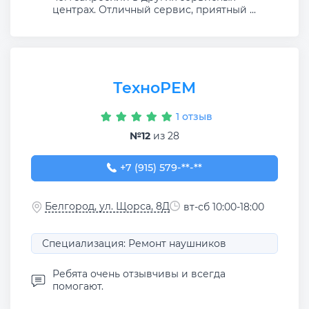
центрах. Отличный сервис, приятный ...
ТехноРЕМ
1 отзыв
№12
из 28
+7 (915) 579-69-95
+7 (915) 579-**-**
Белгород, ул. Щорса, 8Д
вт-сб 10:00-18:00
Специализация: Ремонт наушников
Ребята очень отзывчивы и всегда
помогают.