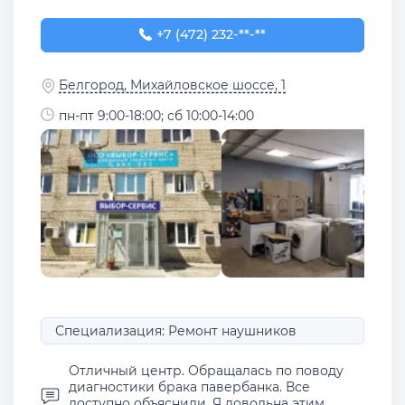
+7 (472) 232-65-92
+7 (472) 232-**-**
Белгород, Михайловское шоссе, 1
пн-пт 9:00-18:00; сб 10:00-14:00
Специализация: Ремонт наушников
Отличный центр. Обращалась по поводу
диагностики брака павербанка. Все
доступно объяснили. Я довольна этим