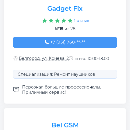
Gadget Fix
1 отзыв
№15
из 28
+7 (951) 760-00-90
+7 (951) 760-**-**
Белгород, ул. Конева, 2
пн-вс 10:00-18:00
Специализация: Ремонт наушников
Персонал большие профессионалы.
Приличный сервис!
Bel GSM