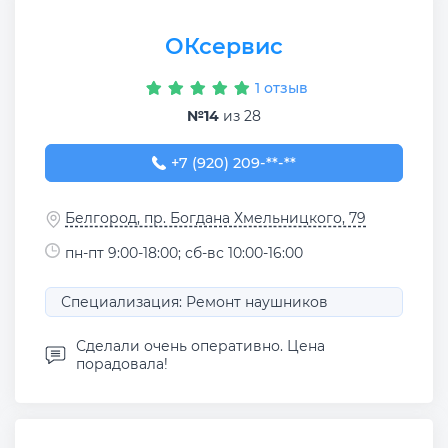
ОКсервис
1 отзыв
№14
из 28
+7 (920) 209-30-30
+7 (920) 209-**-**
Белгород, пр. Богдана Хмельницкого, 79
пн-пт 9:00-18:00; сб-вс 10:00-16:00
Специализация: Ремонт наушников
Сделали очень оперативно. Цена
порадовала!