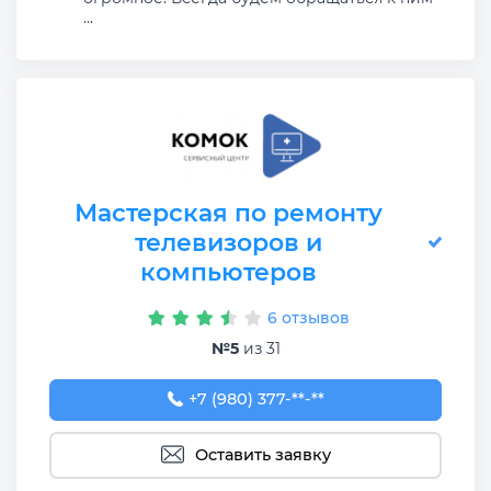
...
Мастерская по ремонту
телевизоров и
компьютеров
6 отзывов
№5
из 31
+7 (980) 377-51-47
+7 (980) 377-**-**
Оставить заявку