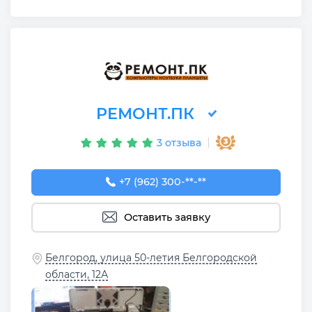
РЕМОНТ.ПК
3 отзыва
+7 (962) 300-00-31
+7 (962) 300-**-**
Оставить заявку
Белгород, улица 50-летия Белгородской
области, 12А