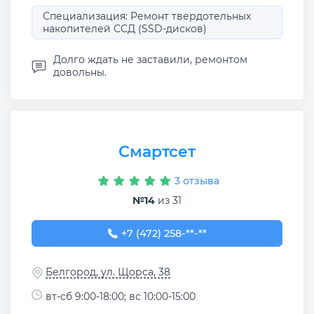
Специализация: Ремонт твердотельных
накопителей ССД (SSD-дисков)
Долго ждать не заставили, ремонтом
довольны.
Смартсет
3 отзыва
№14
из 31
+7 (472) 258-59-58
+7 (472) 258-**-**
Белгород, ул. Щорса, 38
вт-сб 9:00-18:00; вс 10:00-15:00