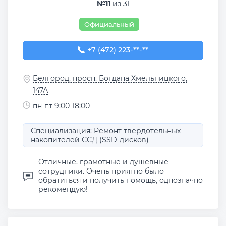
№11
из 31
Официальный
+7 (472) 223-18-88
+7 (472) 223-**-**
Белгород, просп. Богдана Хмельницкого,
147А
пн-пт 9:00-18:00
Специализация: Ремонт твердотельных
накопителей ССД (SSD-дисков)
Отличные, грамотные и душевные
сотрудники. Очень приятно было
обратиться и получить помощь, однозначно
рекомендую!