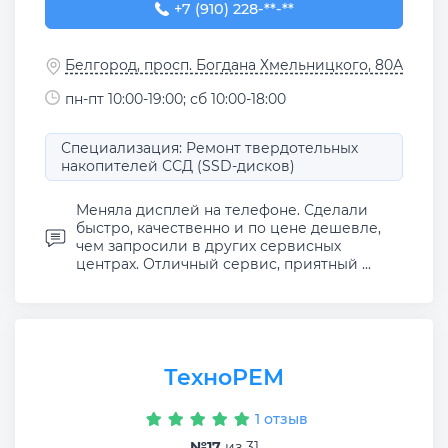
+7 (910) 228-50-17
+7 (910) 228-**-**
Белгород, просп. Богдана Хмельницкого, 80А
пн-пт 10:00-19:00; сб 10:00-18:00
Специализация: Ремонт твердотельных
накопителей ССД (SSD-дисков)
Меняла дисплей на телефоне. Сделали
быстро, качественно и по цене дешевле,
чем запросили в других сервисных
центрах. Отличный сервис, приятный ...
ТехноРЕМ
1 отзыв
№17
из 31