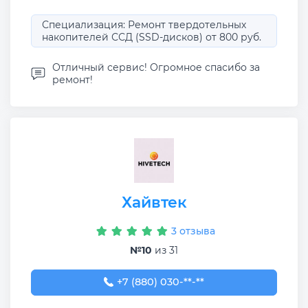
Специализация: Ремонт твердотельных
накопителей ССД (SSD-дисков) от 800 руб.
Отличный сервис! Огромное спасибо за
ремонт!
Хайвтек
3 отзыва
№10
из 31
+7 (880) 030-16-68
+7 (880) 030-**-**