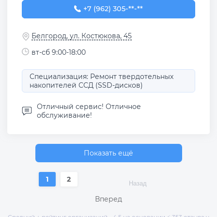
+7 (962) 305-42-44
+7 (962) 305-**-**
Белгород, ул. Костюкова, 45
вт-сб 9:00-18:00
Специализация: Ремонт твердотельных
накопителей ССД (SSD-дисков)
Отличный сервис! Отличное
обслуживание!
Показать ещё
1
2
Назад
Вперед