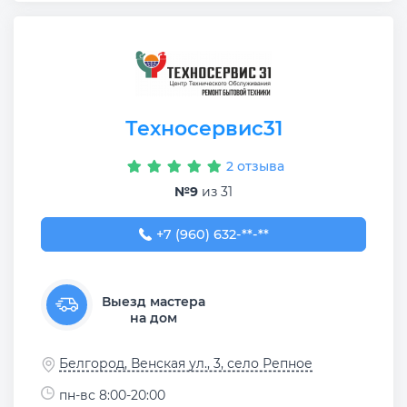
Техносервис31
2 отзыва
№9
из 31
+7 (960) 632-51-21
+7 (960) 632-**-**
Выезд мастера
на дом
Белгород, Венская ул., 3, село Репное
пн-вс 8:00-20:00