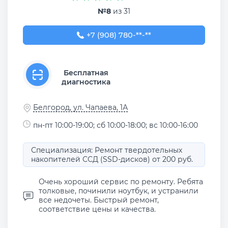
№8
из 31
+7 (908) 780-00-33
+7 (908) 780-**-**
Бесплатная
диагностика
Белгород, ул. Чапаева, 1А
пн-пт 10:00-19:00; сб 10:00-18:00; вс 10:00-16:00
Специализация: Ремонт твердотельных
накопителей ССД (SSD-дисков) от 200 руб.
Очень хороший сервис по ремонту. Ребята
толковые, починили ноутбук, и устранили
все недочеты. Быстрый ремонт,
соответствие цены и качества.