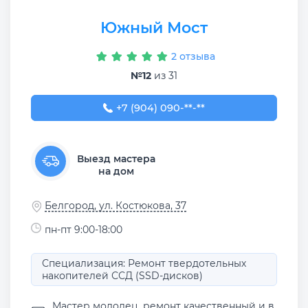
Южный Мост
2 отзыва
№12
из 31
+7 (904) 090-96-94
+7 (904) 090-**-**
Выезд мастера
на дом
Белгород, ул. Костюкова, 37
пн-пт 9:00-18:00
Специализация: Ремонт твердотельных
накопителей ССД (SSD-дисков)
Мастер молодец, ремонт качественный и в