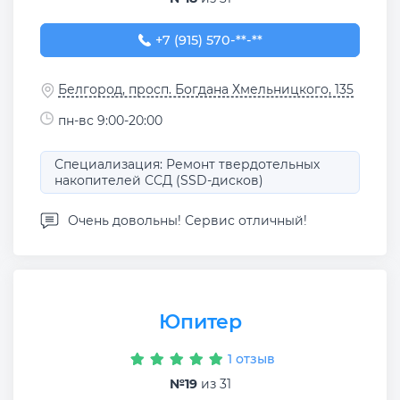
+7 (915) 570-16-36
+7 (915) 570-**-**
Белгород, просп. Богдана Хмельницкого, 135
пн-вс 9:00-20:00
Специализация: Ремонт твердотельных
накопителей ССД (SSD-дисков)
Очень довольны! Сервис отличный!
Юпитер
1 отзыв
№19
из 31