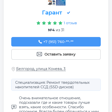
Гарант
1 отзыв
№4
из 31
+7 (951) 760-55-22
+7 (951) 760-**-**
Оставить заявку
Белгород, улица Конева, 3
Специализация: Ремонт твердотельных
накопителей ССД (SSD-дисков)
Очень внимательное отношение,
подсказали где и какие товары лучше
взять, какие особенности. Спасибо
огромное. Всегда будем обращаться к ним