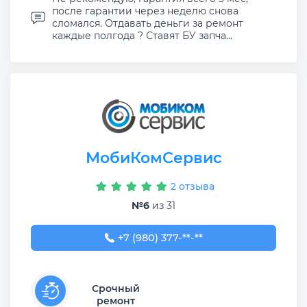
после гарантии через неделю снова
сломался. Отдавать деньги за ремонт
каждые полгода ? Ставят БУ запча...
МобиКомСервис
2 отзыва
№6
из 31
+7 (980) 377-77-77
+7 (980) 377-**-**
Срочный
ремонт