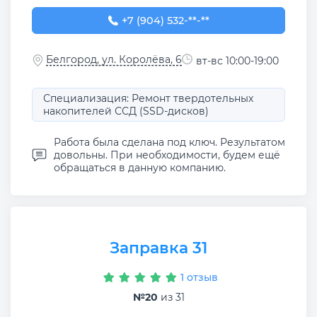
+7 (904) 532-92-16
+7 (904) 532-**-**
Белгород, ул. Королёва, 6
вт-вс 10:00-19:00
Специализация: Ремонт твердотельных
накопителей ССД (SSD-дисков)
Работа была сделана под ключ. Результатом
довольны. При необходимости, будем ещё
обращаться в данную компанию.
Заправка 31
1 отзыв
№20
из 31