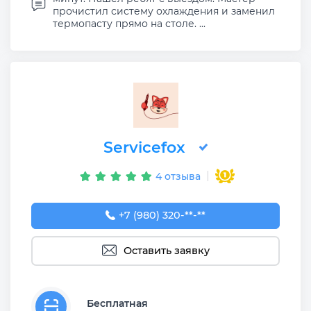
прочистил систему охлаждения и заменил
термопасту прямо на столе. ...
Servicefox
4 отзыва
+7 (980) 320-54-03
+7 (980) 320-**-**
Оставить заявку
Бесплатная