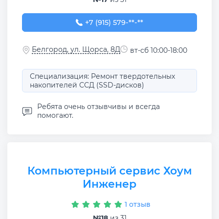
+7 (915) 579-69-95
+7 (915) 579-**-**
Белгород, ул. Щорса, 8Д
вт-сб 10:00-18:00
Специализация: Ремонт твердотельных
накопителей ССД (SSD-дисков)
Ребята очень отзывчивы и всегда
помогают.
Компьютерный сервис Хоум
Инженер
1 отзыв
№18
из 31