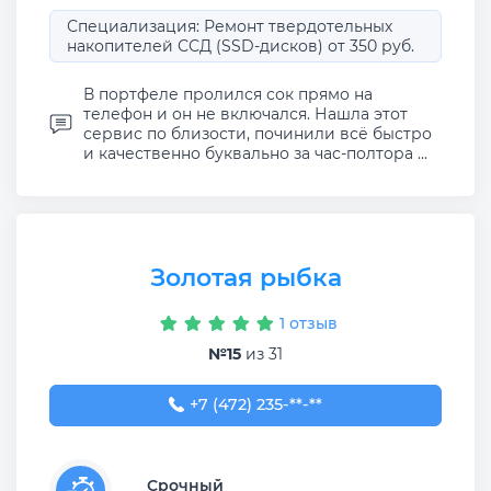
Специализация: Ремонт твердотельных
накопителей ССД (SSD-дисков) от 350 руб.
В портфеле пролился сок прямо на
телефон и он не включался. Нашла этот
сервис по близости, починили всё быстро
и качественно буквально за час-полтора ...
Золотая рыбка
1 отзыв
№15
из 31
+7 (472) 235-34-69
+7 (472) 235-**-**
Срочный