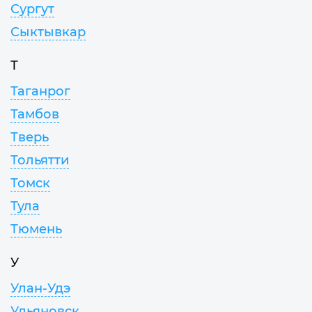
Сургут
Сыктывкар
Т
Таганрог
Тамбов
Тверь
Тольятти
Томск
Тула
Тюмень
У
Улан-Удэ
Ульяновск