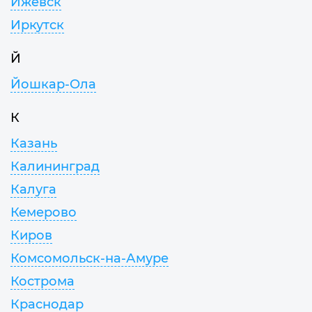
Ижевск
Иркутск
Й
Йошкар-Ола
К
Казань
Калининград
Калуга
Кемерово
Киров
Комсомольск-на-Амуре
Кострома
Краснодар