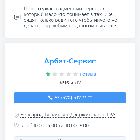
Просто ужас, надменный персонал
который мало что понимает в технике,
сидят только ради того чтобы ничего не
делать, под любым предлогом пытаются ...
Арбат-Сервис
1 отзыв
№16
из 17
+7 (472) 417-09-99
+7 (472) 417-**-**
Белгород, Губкин, ул. Дзержинского, 113А
вт-сб 10:00-14:00; вс 10:00-15:00