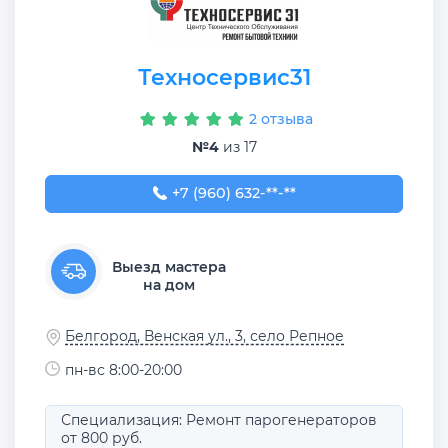
Техносервис31
2 отзыва
№4
из 17
+7 (960) 632-51-21
+7 (960) 632-**-**
Выезд мастера
на дом
Белгород, Венская ул., 3, село Репное
пн-вс 8:00-20:00
Специализация: Ремонт парогенераторов
от 800 руб.