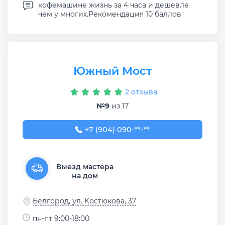
кофемашине жизнь за 4 часа и дешевле
чем у многих.Рекомендация 10 баллов
Южный Мост
2 отзыва
№9
из 17
+7 (904) 090-96-94
+7 (904) 090-**-**
Выезд мастера
на дом
Белгород, ул. Костюкова, 37
пн-пт 9:00-18:00