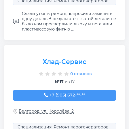
Специализация: Ремонт парогенераторов
Сдали утюг в ремонт,попросили заменить
одну деталь.В результате т.к .этой детали не
было нам просверлили дырку и вставили
пластмассовую фигню ...
Хлад-Сервис
0 отзывов
№17
из 17
+7 (905) 672-58-53
+7 (905) 672-**-**
Белгород, ул. Королёва, 2
Специализация: Ремонт парогенераторов