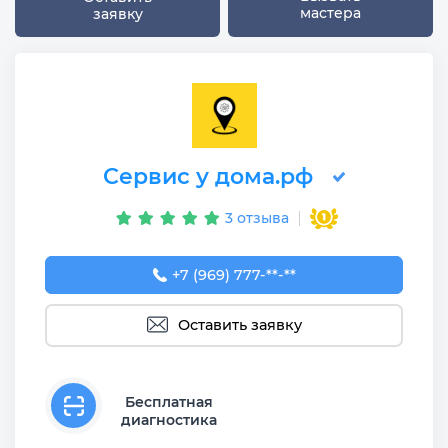
мастера
заявку
Сервис у дома.рф
3 отзыва
+7 (969) 777-50-55
+7 (969) 777-**-**
Оставить заявку
Бесплатная
диагностика