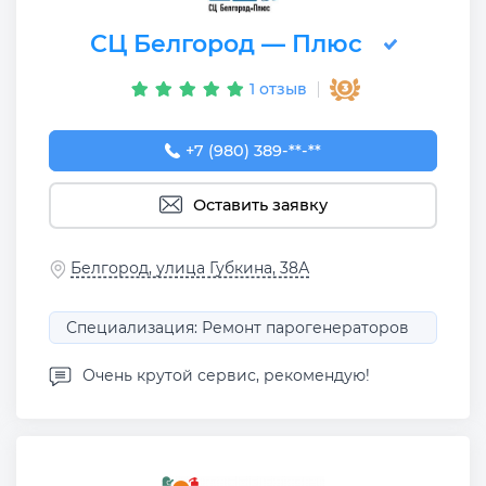
СЦ Белгород — Плюс
1 отзыв
+7 (980) 389-62-26
+7 (980) 389-**-**
Оставить заявку
Белгород, улица Губкина, 38А
Специализация: Ремонт парогенераторов
Очень крутой сервис, рекомендую!