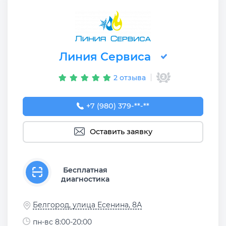
Линия Сервиса
2 отзыва
+7 (980) 379-53-54
+7 (980) 379-**-**
Оставить заявку
Бесплатная
диагностика
Белгород, улица Есенина, 8А
пн-вс 8:00-20:00