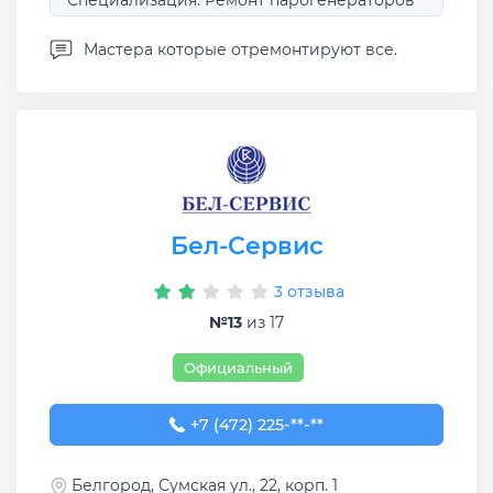
Специализация: Ремонт парогенераторов
Мастера которые отремонтируют все.
Бел-Сервис
3 отзыва
№13
из 17
Официальный
+7 (472) 225-57-77
+7 (472) 225-**-**
Белгород, Сумская ул., 22, корп. 1