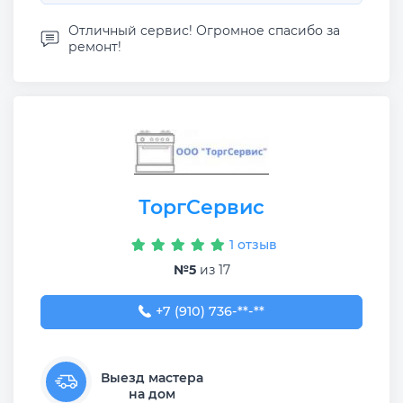
Отличный сервис! Огромное спасибо за
ремонт!
ТоргСервис
1 отзыв
№5
из 17
+7 (910) 736-30-13
+7 (910) 736-**-**
Выезд мастера
на дом