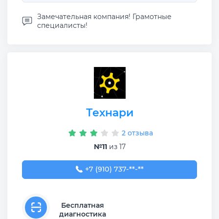
Замечательная компания! Грамотные
специалисты!
Технари
2 отзыва
№11
из 17
+7 (910) 737-47-14
+7 (910) 737-**-**
Бесплатная
диагностика