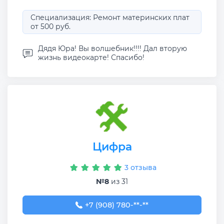
Специализация: Ремонт материнских плат
от 500 руб.
Дядя Юра! Вы волшебник!!!! Дал вторую
жизнь видеокарте! Спасибо!
Цифра
3 отзыва
№8
из 31
+7 (908) 780-00-33
+7 (908) 780-**-**