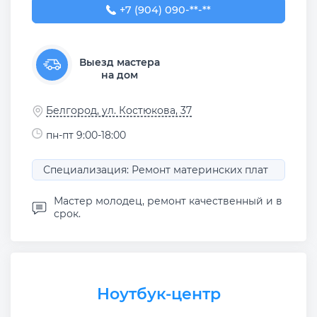
+7 (904) 090-96-94
+7 (904) 090-**-**
Выезд мастера
на дом
Белгород, ул. Костюкова, 37
пн-пт 9:00-18:00
Специализация: Ремонт материнских плат
Мастер молодец, ремонт качественный и в
срок.
Ноутбук-центр