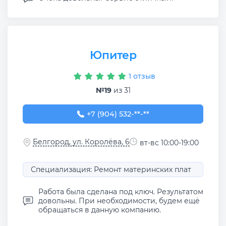
Юпитер
1 отзыв
№19
из 31
+7 (904) 532-92-16
+7 (904) 532-**-**
Белгород, ул. Королёва, 6
вт-вс 10:00-19:00
Специализация: Ремонт материнских плат
Работа была сделана под ключ. Результатом
довольны. При необходимости, будем ещё
обращаться в данную компанию.