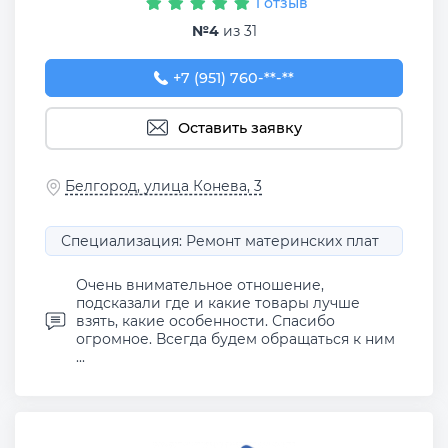
1 отзыв
№4
из 31
+7 (951) 760-55-22
+7 (951) 760-**-**
Оставить заявку
Белгород, улица Конева, 3
Специализация: Ремонт материнских плат
Очень внимательное отношение,
подсказали где и какие товары лучше
взять, какие особенности. Спасибо
огромное. Всегда будем обращаться к ним
...