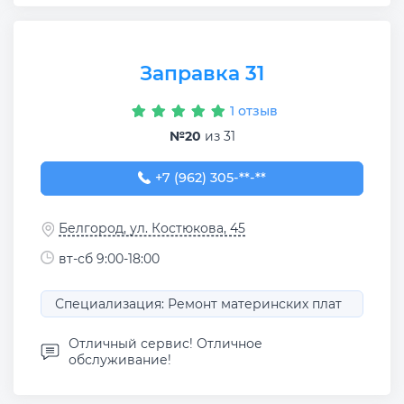
Заправка 31
1 отзыв
№20
из 31
+7 (962) 305-42-44
+7 (962) 305-**-**
Белгород, ул. Костюкова, 45
вт-сб 9:00-18:00
Специализация: Ремонт материнских плат
Отличный сервис! Отличное
обслуживание!