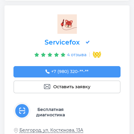
Servicefox
4 отзыва
+7 (980) 320-54-03
+7 (980) 320-**-**
Оставить заявку
Бесплатная
диагностика
Белгород, ул. Костюкова, 13А