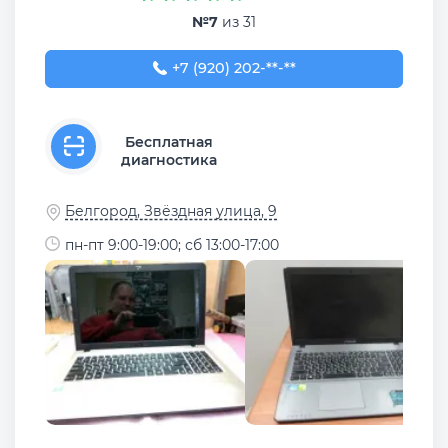
№7
из 31
+7 (920) 202-90-02
+7 (920) 202-**-**
Бесплатная
диагностика
Белгород, Звёздная улица, 9
пн-пт 9:00-19:00; сб 13:00-17:00