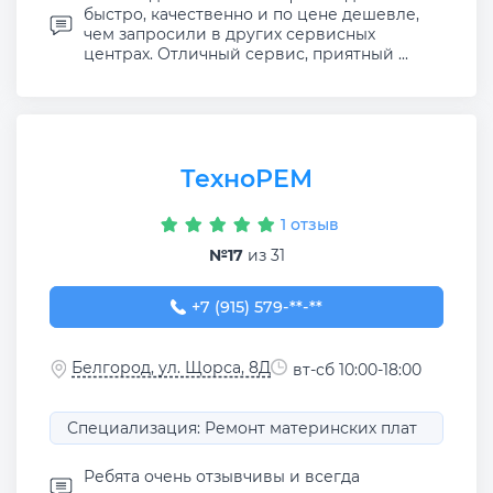
быстро, качественно и по цене дешевле,
чем запросили в других сервисных
центрах. Отличный сервис, приятный ...
ТехноРЕМ
1 отзыв
№17
из 31
+7 (915) 579-69-95
+7 (915) 579-**-**
Белгород, ул. Щорса, 8Д
вт-сб 10:00-18:00
Специализация: Ремонт материнских плат
Ребята очень отзывчивы и всегда