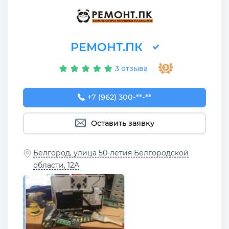
РЕМОНТ.ПК
3 отзыва
+7 (962) 300-00-31
+7 (962) 300-**-**
Оставить заявку
Белгород, улица 50-летия Белгородской
области, 12А