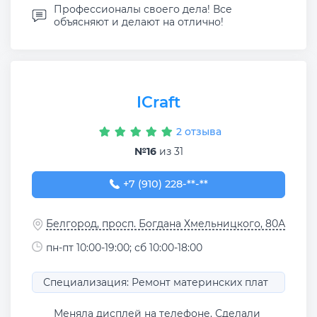
Профессионалы своего дела! Все
объясняют и делают на отлично!
ICraft
2 отзыва
№16
из 31
+7 (910) 228-50-17
+7 (910) 228-**-**
Белгород, просп. Богдана Хмельницкого, 80А
пн-пт 10:00-19:00; сб 10:00-18:00
Специализация: Ремонт материнских плат
Меняла дисплей на телефоне. Сделали