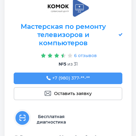
Мастерская по ремонту
телевизоров и
компьютеров
6 отзывов
№5
из 31
+7 (980) 377-51-47
+7 (980) 377-**-**
Оставить заявку
Бесплатная
диагностика