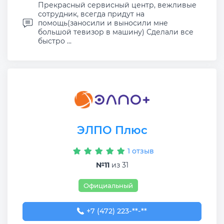
Прекрасный сервисный центр, вежливые
сотрудник, всегда придут на
помощь(заносили и выносили мне
большой тевизор в машину) Сделали все
быстро ...
ЭЛПО Плюс
1 отзыв
№11
из 31
Официальный
+7 (472) 223-18-88
+7 (472) 223-**-**