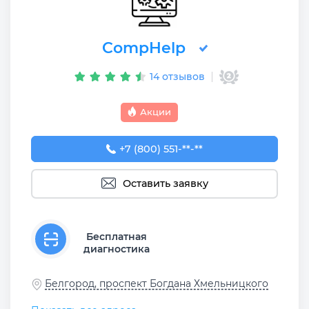
CompHelp
14 отзывов
Акции
+7 (800) 551-74-09
+7 (800) 551-**-**
Оставить заявку
Бесплатная
диагностика
Белгород, проспект Богдана Хмельницкого