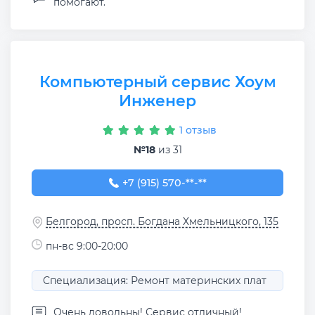
помогают.
Компьютерный сервис Хоум
Инженер
1 отзыв
№18
из 31
+7 (915) 570-16-36
+7 (915) 570-**-**
Белгород, просп. Богдана Хмельницкого, 135
пн-вс 9:00-20:00
Специализация: Ремонт материнских плат
Очень довольны! Сервис отличный!