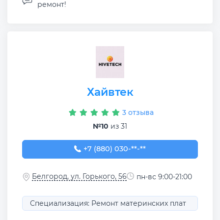
ремонт!
Хайвтек
3 отзыва
№10
из 31
+7 (880) 030-16-68
+7 (880) 030-**-**
Белгород, ул. Горького, 56
пн-вс 9:00-21:00
Специализация: Ремонт материнских плат