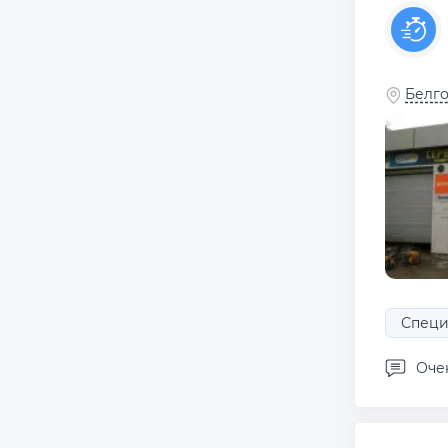
Белго
Специ
Оче