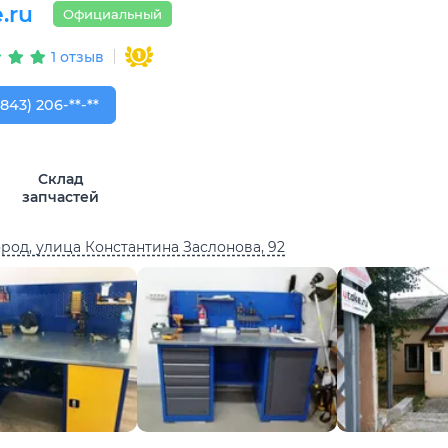
.ru
Официальный
1 отзыв
843) 206-03-65
(843) 206-**-**
Склад
запчастей
род, улица Константина Заслонова, 92