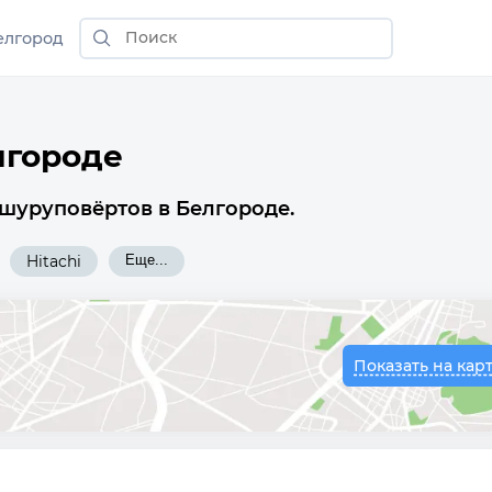
елгород
лгороде
 шуруповёртов в Белгороде.
Hitachi
Еще...
Показать на кар