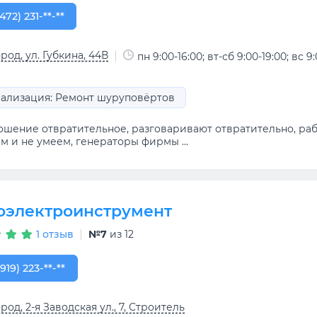
472) 231-80-41
472) 231-**-**
род, ул. Губкина, 44В
пн 9:00-16:00; вт-сб 9:00-19:00; вс 9
ализация: Ремонт шуруповёртов
ошение отвратительное, разговаривают отвратительно, раб
м и не умеем, генераторы фирмы ...
оэлектроинструмент
1 отзыв
№7
из 12
919) 223-80-29
(919) 223-**-**
род, 2-я Заводская ул., 7, Строитель