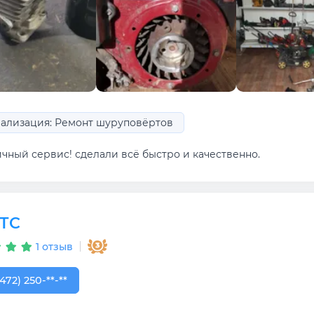
ализация: Ремонт шуруповёртов
ичный сервис! сделали всё быстро и качественно.
ТС
1 отзыв
472) 250-01-06
(472) 250-**-**