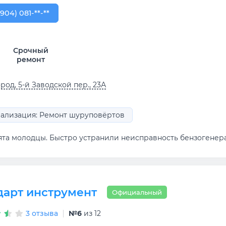
904) 081-68-86
(904) 081-**-**
Срочный
ремонт
род, 5-й Заводской пер., 23А
ализация: Ремонт шуруповёртов
ята молодцы. Быстро устранили неисправность бензогенера
дарт инструмент
Официальный
3 отзыва
№6
из 12