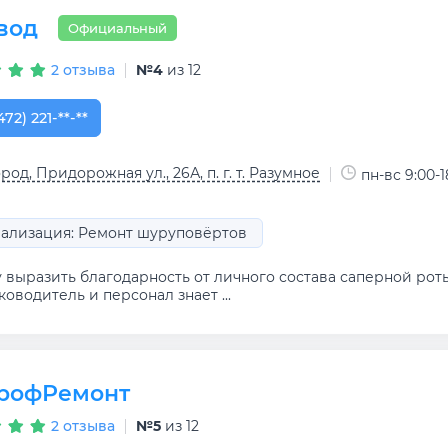
вод
Официальный
2 отзыва
№4
из 12
472) 221-91-31
472) 221-**-**
род, Придорожная ул., 26А, п. г. т. Разумное
пн-вс 9:00-1
ализация: Ремонт шуруповёртов
у выразить благодарность от личного состава саперной ро
уководитель и персонал знает ...
рофРемонт
2 отзыва
№5
из 12