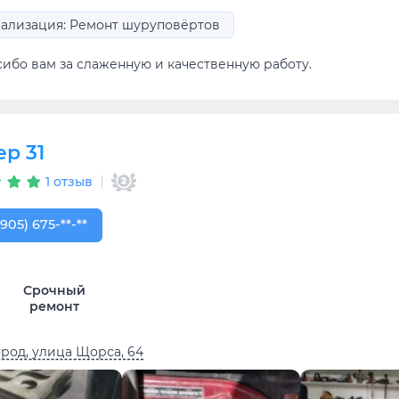
ализация: Ремонт шуруповёртов
сибо вам за слаженную и качественную работу.
р 31
1 отзыв
905) 675-10-00
(905) 675-**-**
Срочный
ремонт
род, улица Щорса, 64