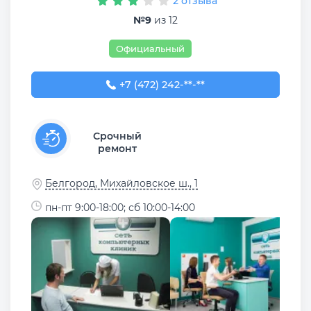
2 отзыва
№9
из 12
Официальный
+7 (472) 242-93-64
+7 (472) 242-**-**
Срочный
ремонт
Белгород, Михайловское ш., 1
пн-пт 9:00-18:00; сб 10:00-14:00