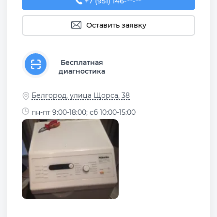
+7 (951) 146-64-52
+7 (951) 146-**-**
Оставить заявку
Бесплатная
диагностика
Белгород, улица Щорса, 38
пн-пт 9:00-18:00; сб 10:00-15:00