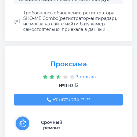
Требовалось обновление регистратора
SHO-ME Combo(регистратор-антирадар),
не могла на сайте найти базу камер
самостоятельно, приехала в данный ...
Проксима
3 отзыва
№11
из 12
+7 (472) 234-03-22
+7 (472) 234-**-**
Срочный
ремонт