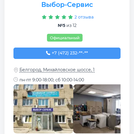
Выбор-Сервис
2 отзыва
№5
из 12
Официальный
+7 (472) 232-65-92
+7 (472) 232-**-**
Белгород, Михайловское шоссе, 1
пн-пт 9:00-18:00; сб 10:00-14:00