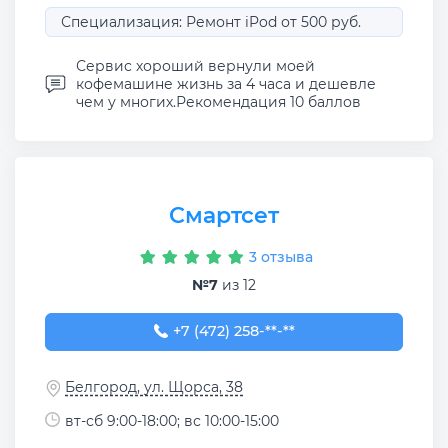
Специализация: Ремонт iPod от 500 руб.
Сервис хороший вернули моей
кофемашине жизнь за 4 часа и дешевле
чем у многих.Рекомендация 10 баллов
Смартсет
3 отзыва
№7
из 12
+7 (472) 258-59-58
+7 (472) 258-**-**
Белгород, ул. Щорса, 38
вт-сб 9:00-18:00; вс 10:00-15:00