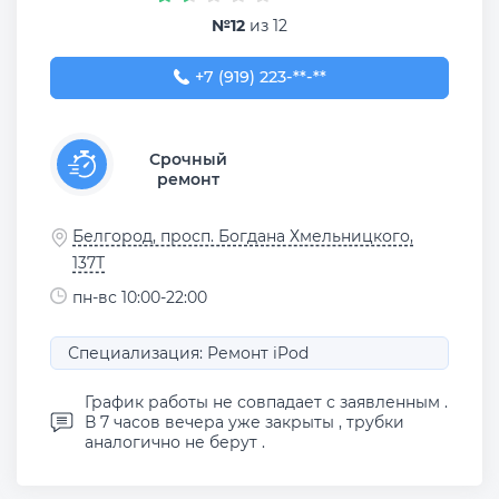
№12
из 12
+7 (919) 223-45-67
+7 (919) 223-**-**
Срочный
ремонт
Белгород, просп. Богдана Хмельницкого,
137Т
пн-вс 10:00-22:00
Специализация: Ремонт iPod
График работы не совпадает с заявленным .
В 7 часов вечера уже закрыты , трубки
аналогично не берут .