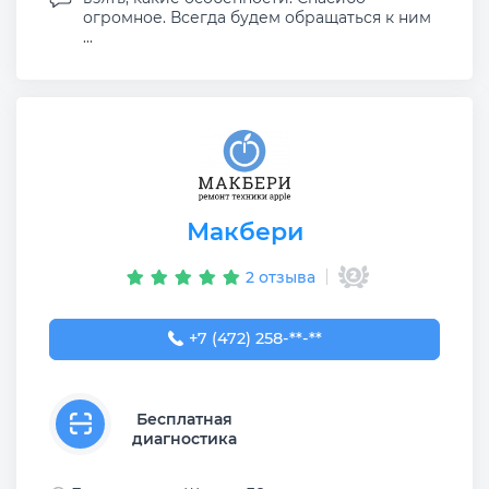
огромное. Всегда будем обращаться к ним
...
Макбери
2 отзыва
+7 (472) 258-59-58
+7 (472) 258-**-**
Бесплатная
диагностика