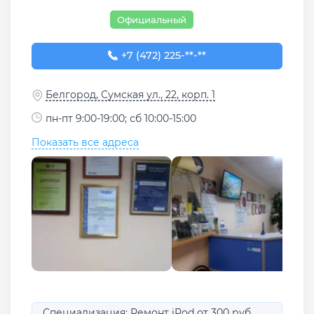
Официальный
+7 (472) 225-57-77
+7 (472) 225-**-**
Белгород, Сумская ул., 22, корп. 1
пн-пт 9:00-19:00; сб 10:00-15:00
Показать все адреса
Специализация: Ремонт iPod от 300 руб.