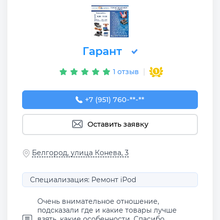
Гарант
1 отзыв
+7 (951) 760-55-22
+7 (951) 760-**-**
Оставить заявку
Белгород, улица Конева, 3
Специализация: Ремонт iPod
Очень внимательное отношение,
подсказали где и какие товары лучше
взять, какие особенности. Спасибо