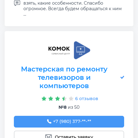
взять, какие особенности. Спасибо
огромное. Всегда будем обращаться к ним
...
Мастерская по ремонту
телевизоров и
компьютеров
6 отзывов
№8
из 50
+7 (980) 377-51-47
+7 (980) 377-**-**
Оставить заявку