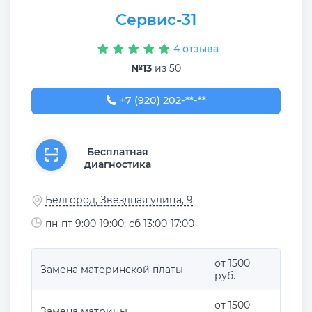
Сервис-31
4 отзыва
№13
из 50
+7 (920) 202-90-02
+7 (920) 202-**-**
Бесплатная
диагностика
Белгород, Звёздная улица, 9
пн-пт 9:00-19:00; сб 13:00-17:00
от 1500
Замена материнской платы
руб.
от 1500
Замена матрицы