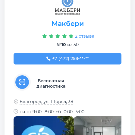
Макбери
2 отзыва
№10
из 50
+7 (472) 258-59-58
+7 (472) 258-**-**
Бесплатная
диагностика
Белгород, ул. Щорса, 38
пн-пт 9:00-18:00; сб 10:00-15:00