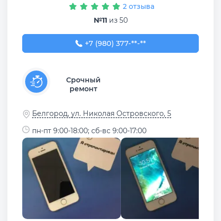
2 отзыва
№11
из 50
+7 (980) 377-77-77
+7 (980) 377-**-**
Срочный
ремонт
Белгород, ул. Николая Островского, 5
пн-пт 9:00-18:00; сб-вс 9:00-17:00