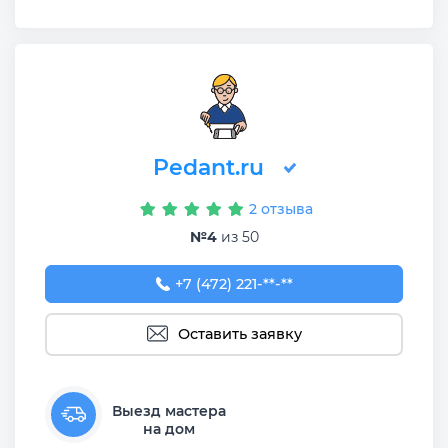
Pedant.ru
2 отзыва
№4
из 50
+7 (472) 221-84-50
+7 (472) 221-**-**
Оставить заявку
Выезд мастера
на дом