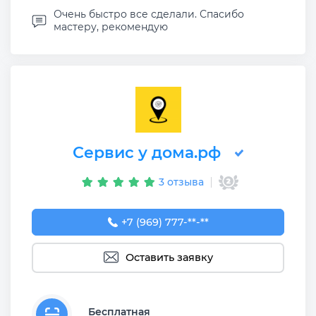
Очень быстро все сделали. Спасибо
мастеру, рекомендую
Сервис у дома.рф
3 отзыва
+7 (969) 777-50-55
+7 (969) 777-**-**
Оставить заявку
Бесплатная