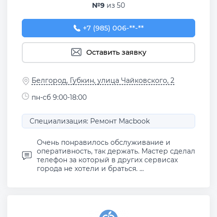
№9
из 50
+7 (985) 006-78-87
+7 (985) 006-**-**
Оставить заявку
Белгород, Губкин, улица Чайковского, 2
пн-сб 9:00-18:00
Специализация: Ремонт Macbook
Очень понравилось обслуживание и
оперативность, так держать. Мастер сделал
телефон за который в других сервисах
города не хотели и браться. ...