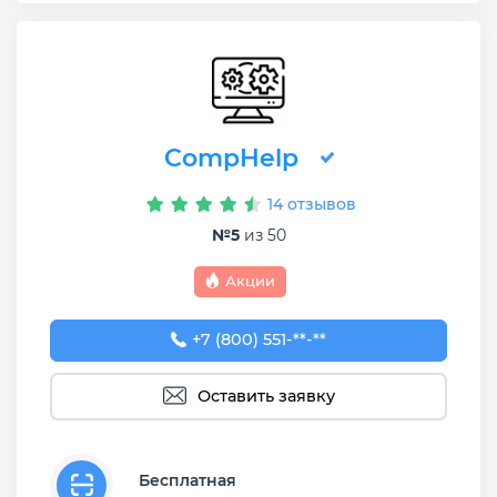
CompHelp
14 отзывов
№5
из 50
Акции
+7 (800) 551-74-09
+7 (800) 551-**-**
Оставить заявку
Бесплатная