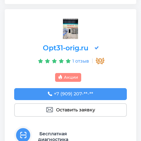
Opt31-orig.ru
1 отзыв
Акции
+7 (909) 207-23-52
+7 (909) 207-**-**
Оставить заявку
Бесплатная
диагностика