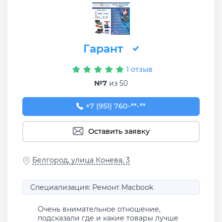
Гарант
1 отзыв
№7
из 50
+7 (951) 760-55-22
+7 (951) 760-**-**
Оставить заявку
Белгород, улица Конева, 3
Специализация: Ремонт Macbook
Очень внимательное отношение,
подсказали где и какие товары лучше