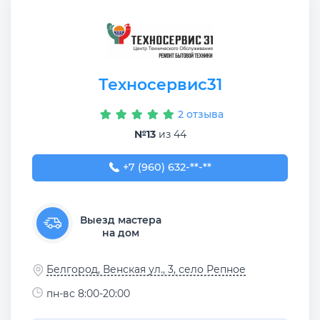
Техносервис31
2 отзыва
№13
из 44
+7 (960) 632-51-21
+7 (960) 632-**-**
Выезд мастера
на дом
Белгород, Венская ул., 3, село Репное
пн-вс 8:00-20:00