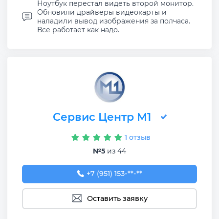
Ноутбук перестал видеть второй монитор.
Обновили драйверы видеокарты и
наладили вывод изображения за полчаса.
Все работает как надо.
Сервис Центр М1
1 отзыв
№5
из 44
+7 (951) 153-22-56
+7 (951) 153-**-**
Оставить заявку