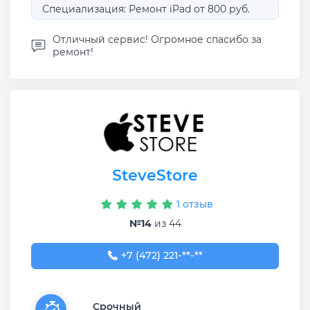
Специализация: Ремонт iPad от 800 руб.
Отличный сервис! Огромное спасибо за
ремонт!
SteveStore
1 отзыв
№14
из 44
+7 (472) 221-92-16
+7 (472) 221-**-**
Срочный