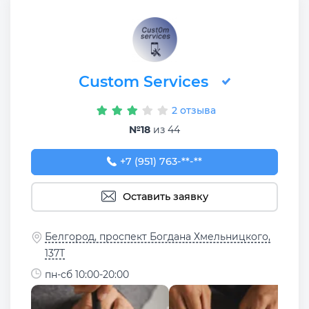
Custom Services
2 отзыва
№18
из 44
+7 (951) 763-93-01
+7 (951) 763-**-**
Оставить заявку
Белгород, проспект Богдана Хмельницкого,
137Т
пн-сб 10:00-20:00