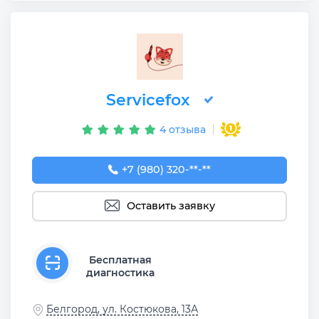
Servicefox
4 отзыва
+7 (980) 320-54-03
+7 (980) 320-**-**
Оставить заявку
Бесплатная
диагностика
Белгород, ул. Костюкова, 13А