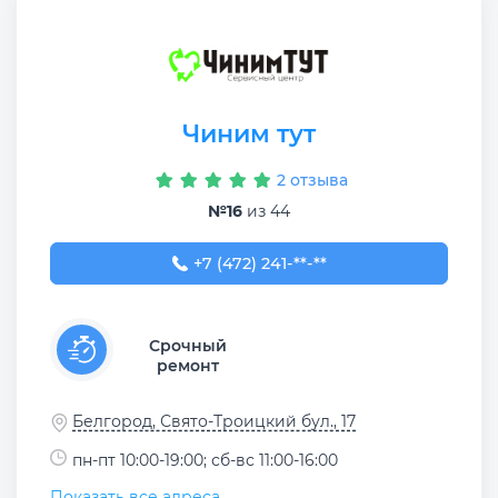
Чиним тут
2 отзыва
№16
из 44
+7 (472) 241-84-84
+7 (472) 241-**-**
Срочный
ремонт
Белгород, Свято-Троицкий бул., 17
пн-пт 10:00-19:00; сб-вс 11:00-16:00
Показать все адреса