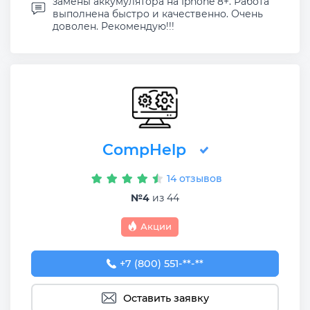
замены аккумулятора на Iphone 8+. Работа
выполнена быстро и качественно. Очень
доволен. Рекомендую!!!
CompHelp
14 отзывов
№4
из 44
Акции
+7 (800) 551-74-09
+7 (800) 551-**-**
Оставить заявку