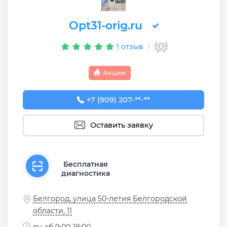
Opt31-orig.ru
1 отзыв
Акции
+7 (909) 207-23-52
+7 (909) 207-**-**
Оставить заявку
Бесплатная
диагностика
Белгород, улица 50-летия Белгородской
области, 11
пн-сб 9:00-18:00