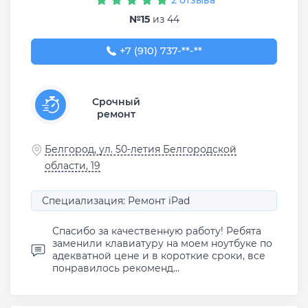
№15
из 44
+7 (910) 737-22-12
+7 (910) 737-**-**
Срочный
ремонт
Белгород, ул. 50-летия Белгородской
области, 19
Специализация: Ремонт iPad
Спасибо за качественную работу! Ребята
заменили клавиатуру на моем ноутбуке по
адекватной цене и в короткие сроки, все
понравилось рекоменд...