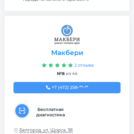
Макбери
2 отзыва
№8
из 44
+7 (472) 258-59-58
+7 (472) 258-**-**
Бесплатная
диагностика
Белгород, ул. Щорса, 38