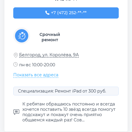
+7 (472) 252-52-52
+7 (472) 252-**-**
Срочный
ремонт
Белгород, ул. Королёва, 9А
пн-вс 10:00-20:00
Показать все адреса
Специализация: Ремонт iPad от 300 руб.
К ребятам обращаюсь постоянно и всегда
хочется поставить 10 звёзд всегда помогут
подскажут и покажут очень приятно
общаемся каждый раз! Сов...