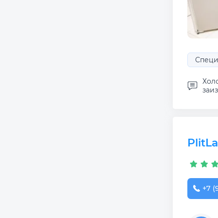
Специ
Хол
заиз
PlitL
+7 (