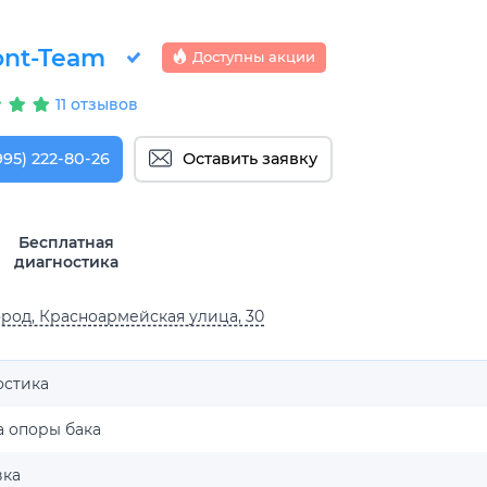
nt-Team
Доступны акции
11 отзывов
995) 222-80-26
Оставить заявку
Бесплатная
диагностика
род, Красноармейская улица, 30
остика
а опоры бака
вка