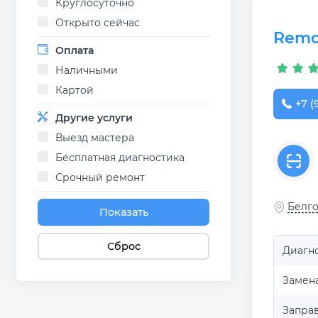
Круглосуточно
Открыто сейчас
Remo
Оплата
Наличными
Картой
+7 (
Другие услуги
Выезд мастера
Бесплатная диагностика
Срочный ремонт
Белго
Показать
Сброс
Диагн
Замен
Запра