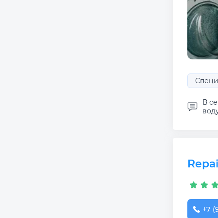
Специ
В се
воду
Repai
+7 (