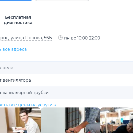
Бесплатная
диагностика
род, улица Попова, 56Б
пн-вс 10:00-22:00
ь все адреса
а реле
т вентилятора
т капиллярной трубки
еть все цены на услуги →