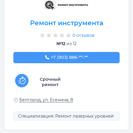
Ремонт инструмента
0 отзывов
№12
из 12
+7 (903) 886-02-70
+7 (903) 886-**-**
Срочный
ремонт
Белгород, ул. Есенина, 8
Специализация: Ремонт лазерных уровней