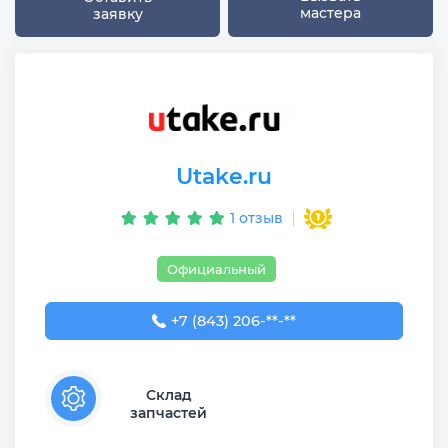
мастера
заявку
Utake.ru
1 отзыв
Официальный
+7 (843) 206-03-65
+7 (843) 206-**-**
Склад
запчастей