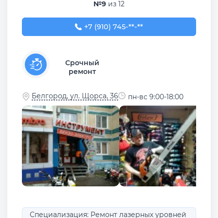
№9
из 12
+7 (910) 745-66-03
+7 (910) 745-**-**
Срочный
ремонт
Белгород, ул. Щорса, 36
пн-вс 9:00-18:00
Специализация: Ремонт лазерных уровней