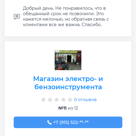
Добрый день. Не понравилось, что в
обещанный срок не позвонили. Это
кажется мелочью, но обратная связь с
клиентами все же важна. Спасибо.
Магазин электро- и
бензоинструмента
0 отзывов
№11
из 12
+7 (915) 522-77-09
+7 (915) 522-**-**