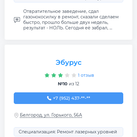
Отвратительное заведение, сдал
газонокосилку в ремонт, сказали сделаем
быстро, прошло больше двух недель,
результат - НОЛЬ. Сегодня её забрал, ...
Эбурус
1 отзыв
№10
из 12
+7 (952) 437-26-77
+7 (952) 437-**-**
Белгород, ул. Горького, 56А
Специализация: Ремонт лазерных уровней