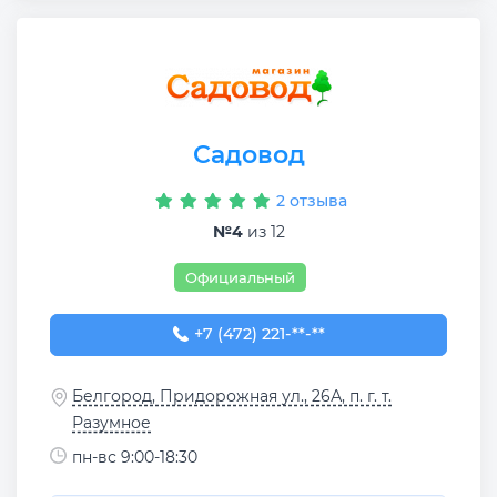
Садовод
2 отзыва
№4
из 12
Официальный
+7 (472) 221-91-31
+7 (472) 221-**-**
Белгород, Придорожная ул., 26А, п. г. т.
Разумное
пн-вс 9:00-18:30