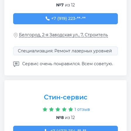
№7
из 12
+7 (919) 223-80-29
+7 (919) 223-**-**
Белгород, 2-я Заводская ул., 7, Строитель
Специализация: Ремонт лазерных уровней
Сервис очень понравился. Всем советую.
Стин-сервис
1 отзыв
№8
из 12