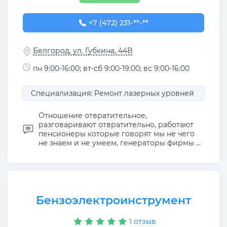
+7 (472) 231-80-41
+7 (472) 231-**-**
Белгород, ул. Губкина, 44В
пн 9:00-16:00; вт-сб 9:00-19:00; вс 9:00-16:00
Специализация: Ремонт лазерных уровней
Отношение отвратительное,
разговаривают отвратительно, работают
пенсионеры которые говорят мы не чего
не знаем и не умеем, генераторы фирмы ...
Бензоэлектроинструмент
1 отзыв