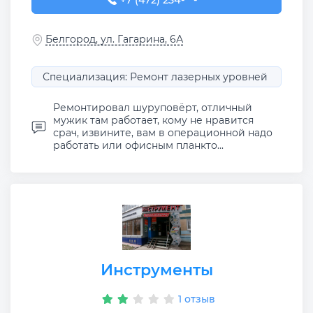
+7 (472) 234-59-60
+7 (472) 234-**-**
Белгород, ул. Гагарина, 6А
Специализация: Ремонт лазерных уровней
Ремонтировал шуруповёрт, отличный
мужик там работает, кому не нравится
срач, извините, вам в операционной надо
работать или офисным планкто...
Инструменты
1 отзыв