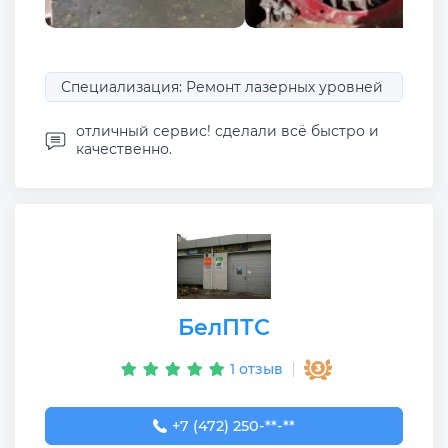
Специализация: Ремонт лазерных уровней
отличный сервис! сделали всё быстро и
качественно.
БелПТС
1 отзыв
+7 (472) 250-01-06
+7 (472) 250-**-**