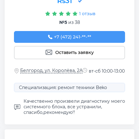
Rs31
1 отзыв
№5
из 38
+7 (472) 241-62-45
+7 (472) 241-**-**
Оставить заявку
Белгород, ул. Королёва, 2А
вт-сб 10:00-13:00
Специализация: ремонт техники Beko
Качественно произвели диагностику моего
системного блока, все устранили,
спасибо,рекомендую!!