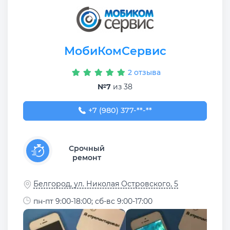
МобиКомСервис
2 отзыва
№7
из 38
+7 (980) 377-77-77
+7 (980) 377-**-**
Срочный
ремонт
Белгород, ул. Николая Островского, 5
пн-пт 9:00-18:00; сб-вс 9:00-17:00