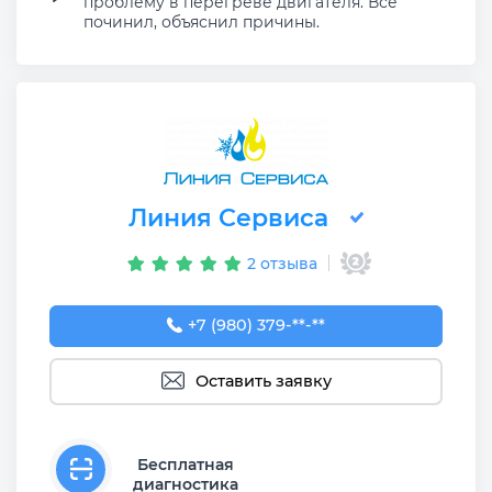
проблему в перегреве двигателя. Все
починил, объяснил причины.
Линия Сервиса
2 отзыва
+7 (980) 379-53-54
+7 (980) 379-**-**
Оставить заявку
Бесплатная
диагностика