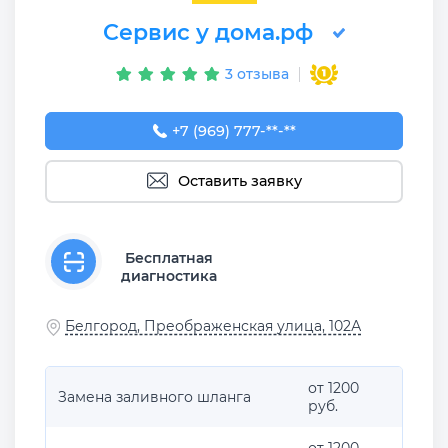
Сервис у дома.рф
3 отзыва
+7 (969) 777-50-55
+7 (969) 777-**-**
Оставить заявку
Бесплатная
диагностика
Белгород, Преображенская улица, 102А
от 1200
Замена заливного шланга
руб.