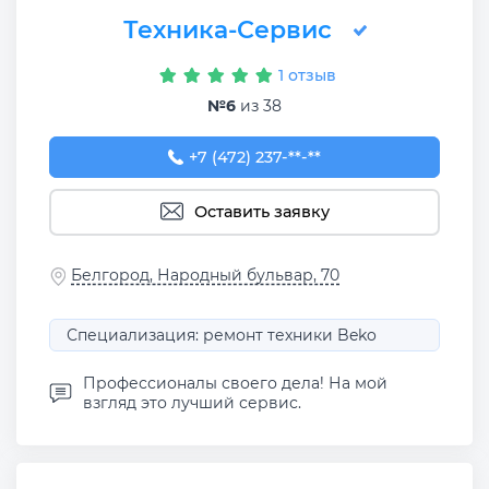
Техника-Сервис
1 отзыв
№6
из 38
+7 (472) 237-42-08
+7 (472) 237-**-**
Оставить заявку
Белгород, Народный бульвар, 70
Специализация: ремонт техники Beko
Профессионалы своего дела! На мой
взгляд это лучший сервис.