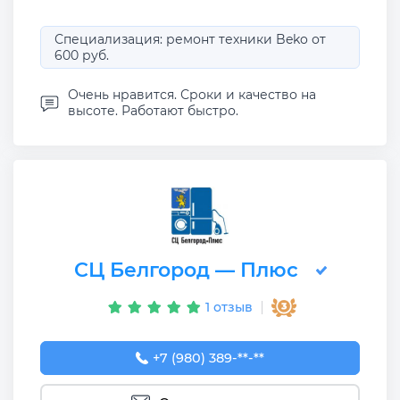
Специализация: ремонт техники Beko от
600 руб.
Очень нравится. Сроки и качество на
высоте. Работают быстро.
СЦ Белгород — Плюс
1 отзыв
+7 (980) 389-62-26
+7 (980) 389-**-**