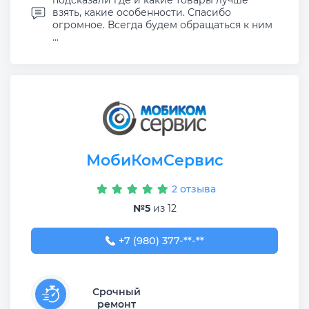
подсказали где и какие товары лучше
взять, какие особенности. Спасибо
огромное. Всегда будем обращаться к ним
...
МобиКомСервис
2 отзыва
№5
из 12
+7 (980) 377-77-77
+7 (980) 377-**-**
Срочный
ремонт