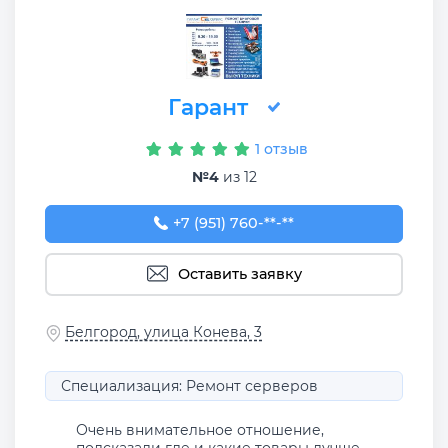
Гарант
1 отзыв
№4
из 12
+7 (951) 760-55-22
+7 (951) 760-**-**
Оставить заявку
Белгород, улица Конева, 3
Специализация: Ремонт серверов
Очень внимательное отношение,