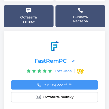
Вызвать
Оставить
мастера
заявку
FastRemPC
11 отзывов
+7 (995) 222-83-26
+7 (995) 222-**-**
Оставить заявку