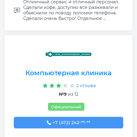
Отлиичный сервис и отличный персонал.
Сделали кофе, доступно все разжевали и
обьяснили по поводу поломки телефона.
Сделали очень быстро! Отдельное ...
Компьютерная клиника
2 отзыва
№9
из 12
Официальный
+7 (472) 242-93-64
+7 (472) 242-**-**