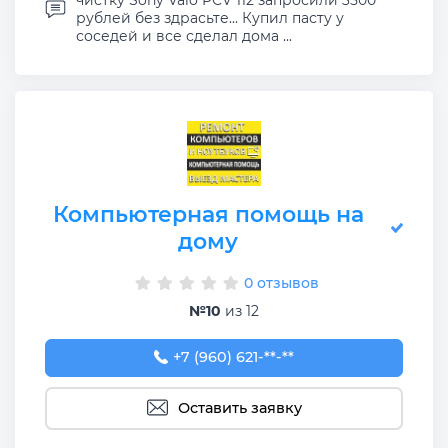
рублей без здрасьте... Купил пасту у
соседей и все сделал дома ...
Компьютерная помощь на
дому
0 отзывов
№10
из 12
+7 (960) 621-55-66
+7 (960) 621-**-**
Оставить заявку