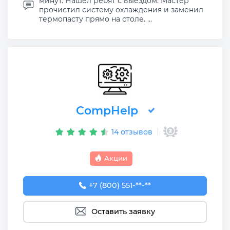
минут. Нашел ребят с выездом. Мастер
прочистил систему охлаждения и заменил
термопасту прямо на столе. ...
CompHelp
14 отзывов
Акции
+7 (800) 551-74-09
+7 (800) 551-**-**
Оставить заявку