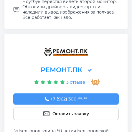
Ноутбук перестал видеть второй монитор.
Обновили драйверы видеокарты и
наладили вывод изображения за полчаса.
Все работает как надо.
РЕМОНТ.ПК
3 отзыва
+7 (962) 300-00-31
+7 (962) 300-**-**
Оставить заявку
Белгород, улица 50-летия Белгородской