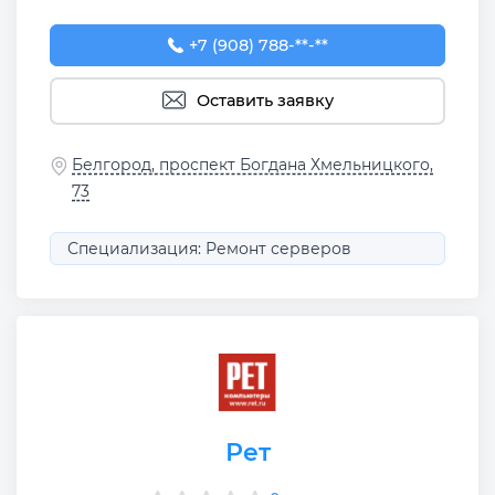
+7 (908) 788-97-79
+7 (908) 788-**-**
Оставить заявку
Белгород, проспект Богдана Хмельницкого,
73
Специализация: Ремонт серверов
Рет